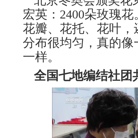
北京冬奥会颁奖花
宏英：2400朵玫瑰
花瓣、花托、花叶，
分布很均匀，真的像
一样。
全国七地编结社团